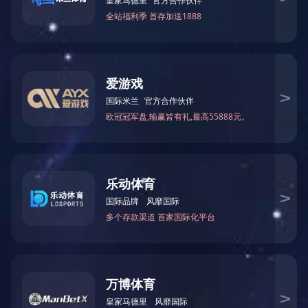
氢氰酸为根基、氰化钠为主干，其它产品为支干的循
环产业链，打造出了氰化钠、三聚氯氰、苯乙腈、酯
类、螯合剂等具备全球竞争力的优势产品，其中三聚
氯氰、苯乙腈、原甲酸酯等农药中间体，产品质量一
流，得到了广大农药厂商的认可和青睐。
如今，在全球供应链重塑的背景下，公司始终严
守安全为本、绿色发展的底线，通过扩大产业布局，
配套关键原材料，确保核心产品至少在两个基地可进
行生产，进一步提高了产品稳定供应的能力。
未来，公司将继续以技术创新为引领，做好补
链、延链、强链文章，加快向智能化、绿色化、低碳
化发展模式转变，不断提高企业面向未来高质量发展
的能力，持续为客户创造价值、为行业贡献力量。