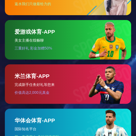
活力四溢展风采！第十届“诚信杯”职工趣味运动会成功
举办
查看详情