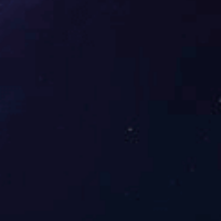
2023中国石油和化工民营企业百强名单出炉，河北诚
信集团榜上有名！
查看详情