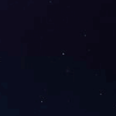
七一”主题党日活动，庆祝中国共产党成立102周年
下一页