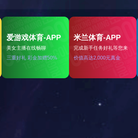
公布了
中国石油和化工民营企业百强名单。河
2023
大国向强国跨越的进程，河北诚信集团紧跟国家发
培育企业面向未来高质量发展、充满活力的引领力
企业、河北省县域特色产业集群企业领跑者，拥有
大精神，高质量推动企业创新发展、绿色发展、安
行业更高质量、更可持续的发展贡献出自身力量。