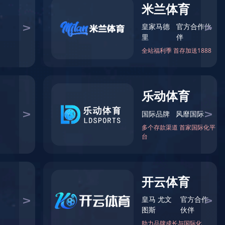
信集团榜上有名！
民营经济高质量发展大会在天津市滨海新区召开，会上隆重公
主办的中国石油和化工民营经济高质量发