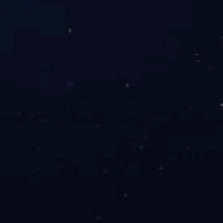
企业百强
河北诚信集团召开“庆七一”主题党日
上有
活动，庆祝中国共产党成立102周年
查看详情
微信公众号
投诉建议平台
公司地址：河北省石家庄市元氏县元赵路
国内销售电话：
0311-84626641
传真：
0311-84635794
邮箱：
chengxin@xingbaole.com