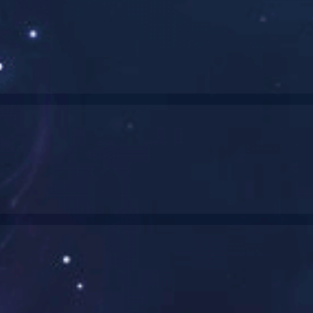
油和化工民营企业百强名单出炉，河北诚
发布时间：
2023-10-19
市滨海新区人民政府、中国石油和化学工业联合会联合主办的中国石油和化工
海新区人民政府、中国石油和化学工业联合会联合