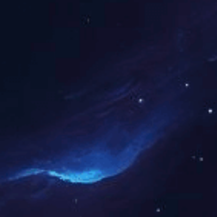
标签：
诚信集团