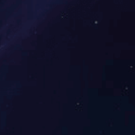
诚信集团位居第三！
河北诚信集团召开“庆