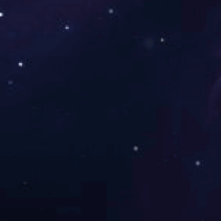
上一页
捷报！2023年中国精细化工百强名单公布，河北
更多资讯